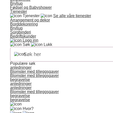
Bryllup
Fødsel og Babyshower
Tjenester
Tjenester
Se alle våre tjenester
Arrangement og dekor
Borddekorering
Bryllup
Sorgbinderi
Bedriftskunder
Logg inn
Søk
Lukk
Populære søk
anledninger
Blomster med tilleggsgaver
Blomster med tilleggsgaver
begravelse
anledninger
anledninger
Blomster med tilleggsgaver
begravelse
begravelse
Hvor?