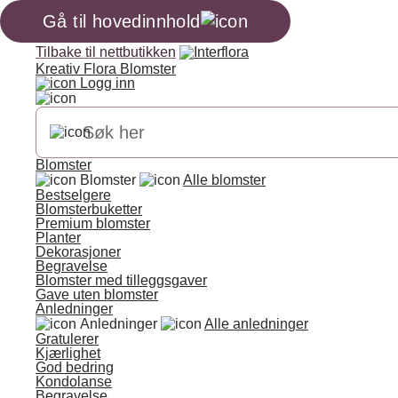
Gå til hovedinnhold
Tilbake til nettbutikken
Kreativ Flora Blomster
Logg inn
Blomster
Blomster
Alle blomster
Bestselgere
Blomsterbuketter
Premium blomster
Planter
Dekorasjoner
Begravelse
Blomster med tilleggsgaver
Gave uten blomster
Anledninger
Anledninger
Alle anledninger
Gratulerer
Kjærlighet
God bedring
Kondolanse
Begravelse