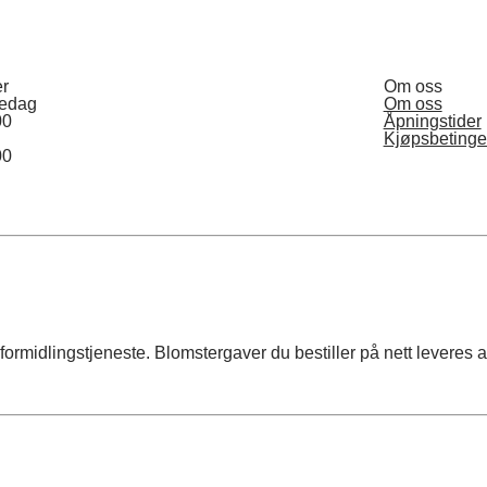
er
Om oss
redag
Om oss
00
Åpningstider
Kjøpsbetinge
00
ormidlingstjeneste. Blomstergaver du bestiller på nett leveres av