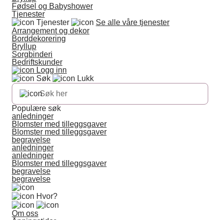
Fødsel og Babyshower
Tjenester
Tjenester
Se alle våre tjenester
Arrangement og dekor
Borddekorering
Bryllup
Sorgbinderi
Bedriftskunder
Logg inn
Søk
Lukk
Populære søk
anledninger
Blomster med tilleggsgaver
Blomster med tilleggsgaver
begravelse
anledninger
anledninger
Blomster med tilleggsgaver
begravelse
begravelse
Hvor?
Om oss