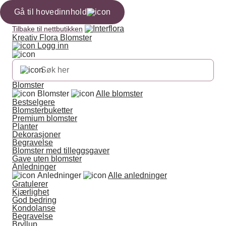
Gå til hovedinnhold
Tilbake til nettbutikken
Kreativ Flora Blomster
Logg inn
Blomster
Blomster
Alle blomster
Bestselgere
Blomsterbuketter
Premium blomster
Planter
Dekorasjoner
Begravelse
Blomster med tilleggsgaver
Gave uten blomster
Anledninger
Anledninger
Alle anledninger
Gratulerer
Kjærlighet
God bedring
Kondolanse
Begravelse
Bryllup