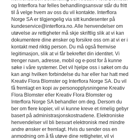
og Interflora har felles behandlingsansvar står du fritt
til å velge hvem av oss du vil kontakte. Interflora
Norge SA er tilgjengelig via sitt kundesenter på
kundeservice@interflora.no. Alle henvendelser om
utøvelse av rettigheter må skje skriftlig slik at vi kan
dokumentere dine ønsker og forsikre oss om at vi er i
kontakt med riktig person. Du må også fremvise
legitimasjon, slik at vi får bekreftet din identitet. Vi
trenger navn, adresse, mobil og e-post for å kunne
søke i våre systemer. Det vil hjelpe oss i søket om du
kan angi hvilken forbindelse du har eller har hatt med
Kreativ Flora Blomster og Interflora Norge SA. Du vil
få fremlagt en kopi av personopplysningene Kreativ
Flora Blomster eller Kreativ Flora Blomster og
Interflora Norge SA behandler om deg. Dersom du
ber om flere kopier, vil vi kunne kreve et rimelig gebyr
basert på administrasjonskostnadene. Elektroniske
henvendelser vil bli besvart elektronisk med mindre
andre ønsker er fremlagt. Hvis du sender oss en
anmodning om å få utøve dine rettigheter, vil vi