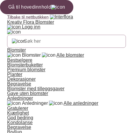
Gå til hovedinnhold
Tilbake til nettbutikken
Kreativ Flora Blomster
Logg inn
Blomster
Blomster
Alle blomster
Bestselgere
Blomsterbuketter
Premium blomster
Planter
Dekorasjoner
Begravelse
Blomster med tilleggsgaver
Gave uten blomster
Anledninger
Anledninger
Alle anledninger
Gratulerer
Kjærlighet
God bedring
Kondolanse
Begravelse
Bryllup