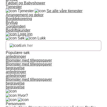
Fødsel og Babyshower
Tjenester
Tjenester
Se alle våre tjenester
Arrangement og dekor
Borddekorering
Bryllup
Sorgbinderi
Bedriftskunder
Logg inn
Søk
Lukk
Populære søk
anledninger
Blomster med tilleggsgaver
Blomster med tilleggsgaver
begravelse
anledninger
anledninger
Blomster med tilleggsgaver
begravelse
begravelse
Hvor?
Personvern