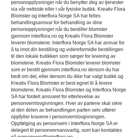
personopplysninger når du benytter deg av tjenester
via vår nettside eller i vår fysiske butikk. Kreativ Flora
Blomster og Interflora Norge SA har felles
behandlingsansvar for behandling av dine
personopplysninger når du bestiller blomster
gjennom interflora.no og Kreativ Flora Blomster
leverer blomstene. Interflora Norge SA har ansvar for
å ta imot din bestilling og videreformidle bestillingen
til den lokale butikken som sørger for levering av
blomstene. Kreativ Flora Blomster leverer blomster
som er bestilt gjennom interflora.no dersom du har
bedt om det, eller dersom du ikke har valgt butikk og
Kreativ Flora Blomster er best egnet til å levere
blomstene. Kreativ Flora Blomster og Interflora Norge
SA har fordelt ansvaret for etterlevelse av
personvernlovgivningen. Hver av partene skal sikre
at den delen av behandlingen parten selv utfører
oppfyller kravene i personvernlovgivningen.
Oppfølging av personvern i Interflora Norge SA er
delegert til personvernansvarlig, som kan kontaktes
på personvern@interflora.no.