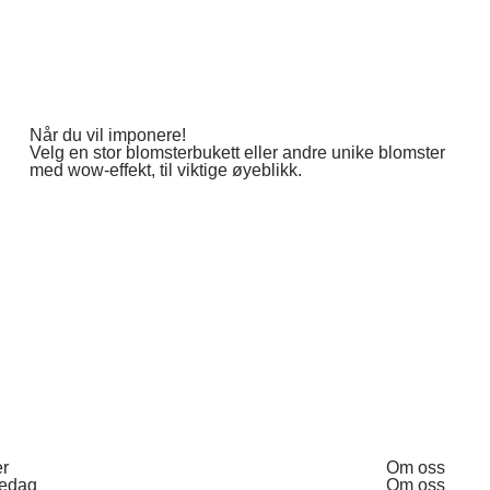
Når du vil imponere!
Velg en stor blomsterbukett eller andre unike blomster
med wow-effekt, til viktige øyeblikk.
er
Om oss
redag
Om oss