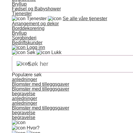
Bryllup
Fødsel og Babyshower
Tjenester
Tjenester
Se alle våre tjenester
Arrangement og dekor
Borddekorering
Bryllup
Sorgbinderi
Bedriftskunder
Logg inn
Søk
Lukk
Populære søk
anledninger
Blomster med tilleggsgaver
Blomster med tilleggsgaver
begravelse
anledninger
anledninger
Blomster med tilleggsgaver
begravelse
begravelse
Hvor?