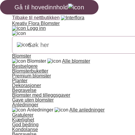
Gå til hovedinnhold
Tilbake til nettbutikken
Kreativ Flora Blomster
Logg inn
Blomster
Blomster
Alle blomster
Bestselgere
Blomsterbuketter
Premium blomster
Planter
Dekorasjoner
Begravelse
Blomster med tilleggsgaver
Gave uten blomster
Anledninger
Anledninger
Alle anledninger
Gratulerer
Kjærlighet
God bedring
Kondolanse
Begravelse