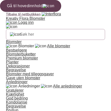
Gå til hovedinnhold
Tilbake til nettbutikken
Kreativ Flora Blomster
Logg inn
Blomster
Blomster
Alle blomster
Bestselgere
Blomsterbuketter
Premium blomster
Planter
Dekorasjoner
Begravelse
Blomster med tilleggsgaver
Gave uten blomster
Anledninger
Anledninger
Alle anledninger
Gratulerer
Kjærlighet
God bedring
Kondolanse
Begravelse
Bryllup