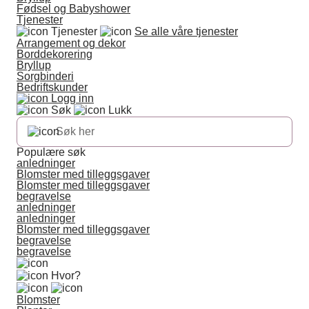
Fødsel og Babyshower
Tjenester
Tjenester
Se alle våre tjenester
Arrangement og dekor
Borddekorering
Bryllup
Sorgbinderi
Bedriftskunder
Logg inn
Søk
Lukk
Populære søk
anledninger
Blomster med tilleggsgaver
Blomster med tilleggsgaver
begravelse
anledninger
anledninger
Blomster med tilleggsgaver
begravelse
begravelse
Hvor?
Blomster