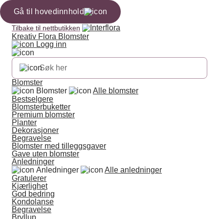
Gå til hovedinnhold
Tilbake til nettbutikken
Kreativ Flora Blomster
Logg inn
Blomster
Blomster
Alle blomster
Bestselgere
Blomsterbuketter
Premium blomster
Planter
Dekorasjoner
Begravelse
Blomster med tilleggsgaver
Gave uten blomster
Anledninger
Anledninger
Alle anledninger
Gratulerer
Kjærlighet
God bedring
Kondolanse
Begravelse
Bryllup