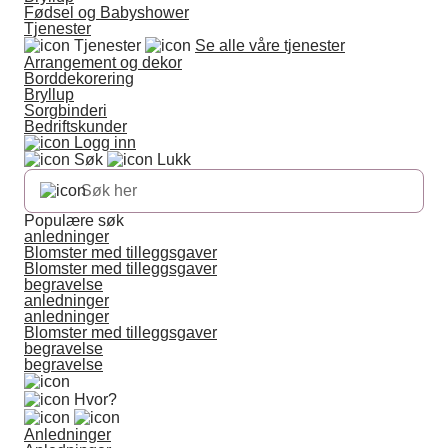
Fødsel og Babyshower
Tjenester
Tjenester
Se alle våre tjenester
Arrangement og dekor
Borddekorering
Bryllup
Sorgbinderi
Bedriftskunder
Logg inn
Søk
Lukk
Populære søk
anledninger
Blomster med tilleggsgaver
Blomster med tilleggsgaver
begravelse
anledninger
anledninger
Blomster med tilleggsgaver
begravelse
begravelse
Hvor?
Anledninger