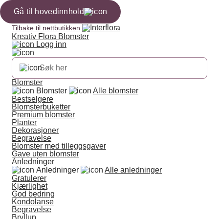
Gå til hovedinnhold
Tilbake til nettbutikken
Kreativ Flora Blomster
Logg inn
Blomster
Blomster
Alle blomster
Bestselgere
Blomsterbuketter
Premium blomster
Planter
Dekorasjoner
Begravelse
Blomster med tilleggsgaver
Gave uten blomster
Anledninger
Anledninger
Alle anledninger
Gratulerer
Kjærlighet
God bedring
Kondolanse
Begravelse
Bryllup